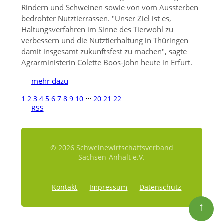
Rindern und Schweinen sowie von vom Aussterben
bedrohter Nutztierrassen.
Unser Ziel ist es,
Haltungsverfahren im Sinne des Tierwohl zu
verbessern und die Nutztierhaltung in Thüringen
damit insgesamt zukunftsfest zu machen
, sagte
Agrarministerin Colette Boos-John heute in Erfurt.
mehr dazu
1
2
3
4
5
6
7
8
9
10
⋅⋅⋅
20
21
22
RSS
© 2026 Schweinewirtschaftsverband
Sachsen-Anhalt e.V.
Kontakt
Impressum
Datenschutz
↑