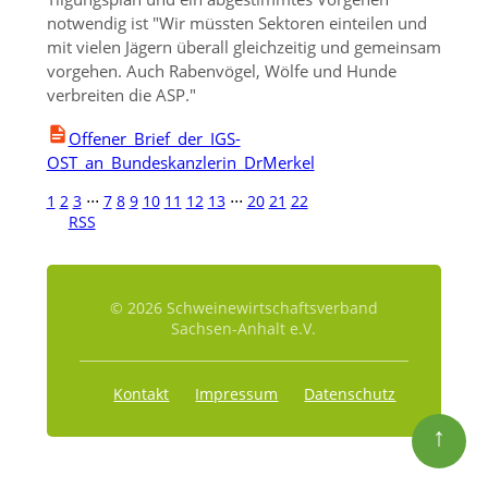
notwendig ist
Wir müssten Sektoren einteilen und
mit vielen Jägern überall gleichzeitig und gemeinsam
vorgehen. Auch Rabenvögel, Wölfe und Hunde
verbreiten die ASP.
Offener_Brief_der_IGS-
OST_an_Bundeskanzlerin_DrMerkel
1
2
3
⋅⋅⋅
7
8
9
10
11
12
13
⋅⋅⋅
20
21
22
RSS
© 2026 Schweinewirtschaftsverband
Sachsen-Anhalt e.V.
Kontakt
Impressum
Datenschutz
↑