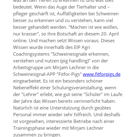
was an den Tieren zu erkennen ist und was dies
bedeutet. Wenn das Auge der Tierhalter und –
pfleger geschärft ist, Auffälligkeiten bei Schweinen
besser zu erkennen und zu verstehen, kann viel
besser gehandelt werden.
Machen ist wie wollen,
nur krasser
, so ihre Botschaft an diesem 20. April
online. Und machen setzt Wissen voraus. Dieses
Wissen wurde innerhalb des EIP Agri
Coachingsystems
Schweinesignale erkennen,
verstehen und nutzen (pig handling)
von der
Arbeitsgruppe um Mirjam Lechner in die
Schweinesignal-APP
Fitfor-Pigs
www.fitforpigs.de
eingearbeitet. Es ist ein besonders schöner
Nebeneffekt einer Schulungsveranstaltung, wenn
der
Lehrer
erlebt, wie gut seine
Schüler
im Laufe
der Jahre das Wissen bereits verinnerlicht haben.
Natürlich ist eine Unterstützung durch geübtes
Personal immer wieder sehr hilfreich. Und deshalb
ist vorgesehen, interessierte Betriebe nach einer
Trainingsphase wieder mit Mirjam Lechner
zusammen zu bringen.