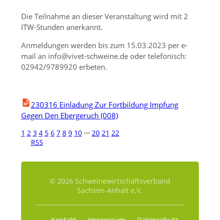
Die Teilnahme an dieser Veranstaltung wird mit 2
ITW-Stunden anerkannt.
Anmeldungen werden bis zum 15.03.2023 per e-
mail an info@vivet-schweine.de oder telefonisch:
02942/9789920 erbeten.
230316 Einladung Zur Fortbildung Impfung
Gegen Den Ebergeruch (008)
1
2
3
4
5
6
7
8
9
10
⋅⋅⋅
20
21
22
RSS
© 2026 Schweinewirtschaftsverband
Sachsen-Anhalt e.V.
Kontakt
Impressum
Datenschutz