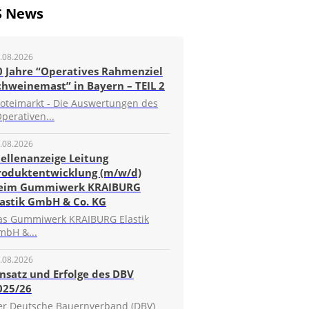
S News
.08.2026
0 Jahre “Operatives Rahmenziel
chweinemast” in Bayern – TEIL 2
roteimarkt - Die Auswertungen des
perativen...
.08.2026
tellenanzeige Leitung
roduktentwicklung (m/w/d)
eim Gummiwerk KRAIBURG
lastik GmbH & Co. KG
as Gummiwerk KRAIBURG Elastik
mbH &...
.08.2026
insatz und Erfolge des DBV
025/26
er Deutsche Bauernverband (DBV)