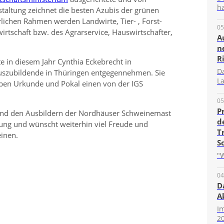
ha
altung zeichnet die besten Azubis der grünen
rlichen Rahmen werden Landwirte, Tier- , Forst-
05
irtschaft bzw. des Agrarservice, Hauswirtschafter,
A
n
R
e in diesem Jahr Cynthia Eckebrecht in
D
Auszubildende in Thüringen entgegennehmen. Sie
La
neben Urkunde und Pokal einen von der IGS
05
P
t und den Ausbildern der Nordhäuser Schweinemast
d
ung und wünscht weiterhin viel Freude und
T
einen.
S
"W
04
D
A
I
20