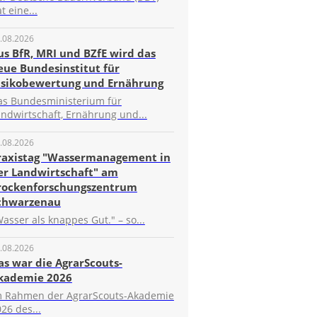
t eine...
.08.2026
us BfR, MRI und BZfE wird das
eue Bundesinstitut für
isikobewertung und Ernährung
as Bundesministerium für
ndwirtschaft, Ernährung und...
.08.2026
raxistag "Wassermanagement in
er Landwirtschaft" am
rockenforschungszentrum
chwarzenau
asser als knappes Gut." – so...
.08.2026
as war die AgrarScouts-
kademie 2026
m Rahmen der AgrarScouts-Akademie
26 des...