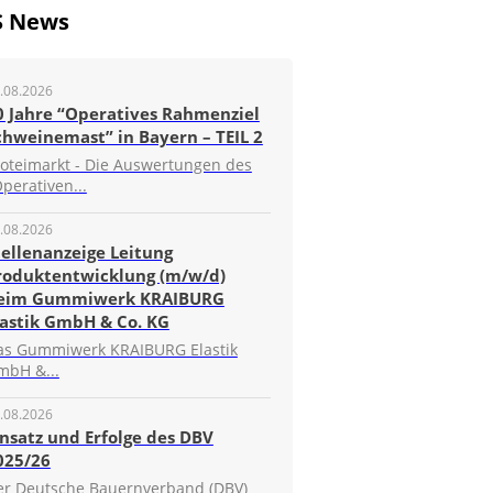
S News
.08.2026
0 Jahre “Operatives Rahmenziel
chweinemast” in Bayern – TEIL 2
roteimarkt - Die Auswertungen des
perativen...
.08.2026
tellenanzeige Leitung
roduktentwicklung (m/w/d)
eim Gummiwerk KRAIBURG
lastik GmbH & Co. KG
as Gummiwerk KRAIBURG Elastik
mbH &...
.08.2026
insatz und Erfolge des DBV
025/26
er Deutsche Bauernverband (DBV)