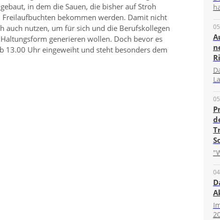
gebaut, in dem die Sauen, die bisher auf Stroh
ha
in Freilaufbuchten bekommen werden. Damit nicht
05
h auch nutzen, um für sich und die Berufskollegen
A
n Haltungsform generieren wollen. Doch bevor es
n
l ab 13.00 Uhr eingeweiht und steht besonders dem
R
D
La
05
P
d
T
S
"W
04
D
A
I
20