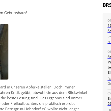
BR
um Geburtshaus!
06
1
S
P
"O
06
S
P
b
E
D
G
dard in unseren Abferkelställen. Doch immer
hren Kritik geübt, obwohl sie aus dem Blickwinkel
05
 die beste Lösung sind. Das Ergebnis sind immer
E
oder Freilaufbuchten, die praktisch erprobt
2
te Bernsgrün-Hohndorf eG wollte nicht länger
D