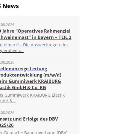
S News
.08.2026
0 Jahre “Operatives Rahmenziel
chweinemast” in Bayern – TEIL 2
roteimarkt - Die Auswertungen des
perativen...
.08.2026
tellenanzeige Leitung
roduktentwicklung (m/w/d)
eim Gummiwerk KRAIBURG
lastik GmbH & Co. KG
as Gummiwerk KRAIBURG Elastik
mbH &...
.08.2026
insatz und Erfolge des DBV
025/26
er Deutsche Bauernverband (DBV)