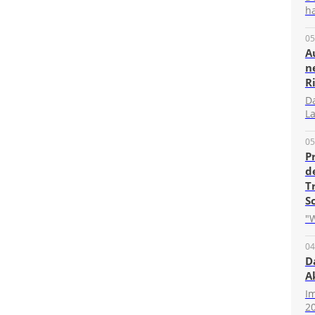
ha
05
A
n
R
D
La
05
P
d
T
S
"W
04
D
A
I
20