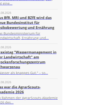
t eine...
.08.2026
us BfR, MRI und BZfE wird das
eue Bundesinstitut für
isikobewertung und Ernährung
as Bundesministerium für
ndwirtschaft, Ernährung und...
.08.2026
raxistag "Wassermanagement in
er Landwirtschaft" am
rockenforschungszentrum
chwarzenau
asser als knappes Gut." – so...
.08.2026
as war die AgrarScouts-
kademie 2026
m Rahmen der AgrarScouts-Akademie
26 des...