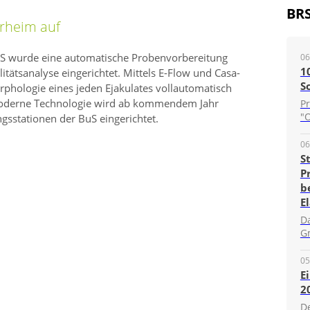
BR
erheim auf
BuS wurde eine automatische Probenvorbereitung
06
1
tätsanalyse eingerichtet. Mittels E-Flow und Casa-
S
rphologie eines jeden Ejakulates vollautomatisch
moderne Technologie wird ab kommendem Jahr
P
"O
sstationen der BuS eingerichtet.
06
S
P
b
E
D
G
05
E
2
D