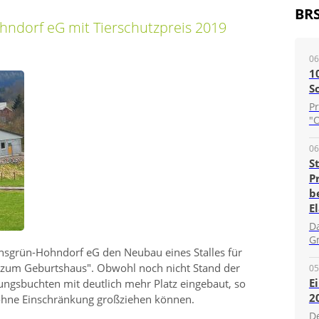
BR
ndorf eG mit Tierschutzpreis 2019
06
1
S
P
"O
06
S
P
b
E
D
G
nsgrün-Hohndorf eG den Neubau eines Stalles für
s zum Geburtshaus
. Obwohl noch nicht Stand der
05
E
ungsbuchten mit deutlich mehr Platz eingebaut, so
2
l ohne Einschränkung großziehen können.
D