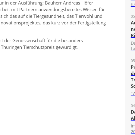
nur in der Ausführung: Bauherr Andreas Höfer
ha
rbeit mit Partnern anwendungsbereites Wissen für
 sich das auf die Tiergesundheit, das Tierwohl und
05
Innovationsprojektes, das kurz vor der Fertigstellung
A
n
R
 der Genossenschaft für die besonders
D
Thüringen Tierschutzpreis gewürdigt.
La
05
P
d
T
S
"W
04
D
A
I
20