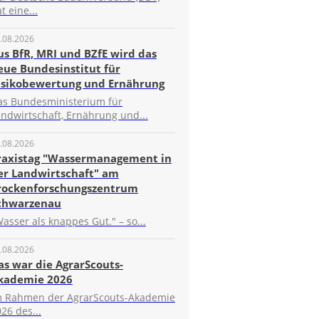
t eine...
.08.2026
us BfR, MRI und BZfE wird das
eue Bundesinstitut für
isikobewertung und Ernährung
as Bundesministerium für
ndwirtschaft, Ernährung und...
.08.2026
raxistag "Wassermanagement in
er Landwirtschaft" am
rockenforschungszentrum
chwarzenau
asser als knappes Gut." – so...
.08.2026
as war die AgrarScouts-
kademie 2026
m Rahmen der AgrarScouts-Akademie
26 des...