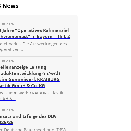
S News
.08.2026
0 Jahre “Operatives Rahmenziel
chweinemast” in Bayern – TEIL 2
roteimarkt - Die Auswertungen des
perativen...
.08.2026
tellenanzeige Leitung
roduktentwicklung (m/w/d)
eim Gummiwerk KRAIBURG
lastik GmbH & Co. KG
as Gummiwerk KRAIBURG Elastik
mbH &...
.08.2026
insatz und Erfolge des DBV
025/26
er Deutsche Bauernverband (DBV)