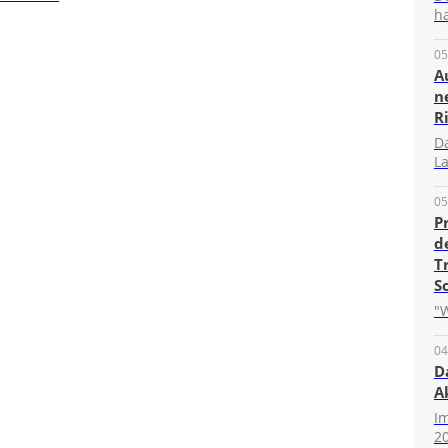
ha
05
A
n
R
D
La
05
P
d
T
S
"W
04
D
A
I
20