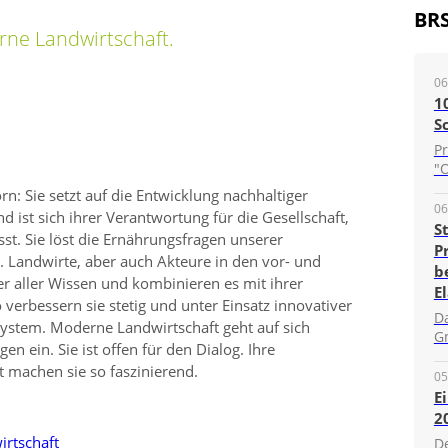
BR
rne Landwirtschaft.
06
1
S
P
"O
n: Sie setzt auf die Entwicklung nachhaltiger
06
nd ist sich ihrer Verantwortung für die Gesellschaft,
S
st. Sie löst die Ernährungsfragen unserer
P
.h. Landwirte, aber auch Akteure in den vor- und
b
r aller Wissen und kombinieren es mit ihrer
E
verbessern sie stetig und unter Einsatz innovativer
D
System. Moderne Landwirtschaft geht auf sich
G
n ein. Sie ist offen für den Dialog. Ihre
eit machen sie so faszinierend.
05
E
2
irtschaft
D