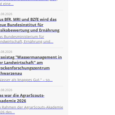
t eine...
.08.2026
us BfR, MRI und BZfE wird das
eue Bundesinstitut für
isikobewertung und Ernährung
as Bundesministerium für
ndwirtschaft, Ernährung und...
.08.2026
raxistag "Wassermanagement in
er Landwirtschaft" am
rockenforschungszentrum
chwarzenau
asser als knappes Gut." – so...
.08.2026
as war die AgrarScouts-
kademie 2026
m Rahmen der AgrarScouts-Akademie
26 des...