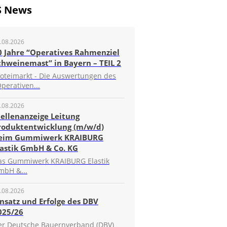
S News
.08.2026
0 Jahre “Operatives Rahmenziel
chweinemast” in Bayern – TEIL 2
roteimarkt - Die Auswertungen des
perativen...
.08.2026
tellenanzeige Leitung
roduktentwicklung (m/w/d)
eim Gummiwerk KRAIBURG
lastik GmbH & Co. KG
as Gummiwerk KRAIBURG Elastik
mbH &...
.08.2026
insatz und Erfolge des DBV
025/26
er Deutsche Bauernverband (DBV)