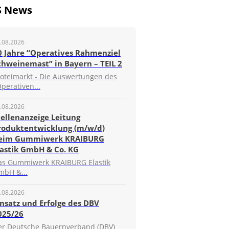
S News
.08.2026
0 Jahre “Operatives Rahmenziel
chweinemast” in Bayern – TEIL 2
roteimarkt - Die Auswertungen des
perativen...
.08.2026
tellenanzeige Leitung
roduktentwicklung (m/w/d)
eim Gummiwerk KRAIBURG
lastik GmbH & Co. KG
as Gummiwerk KRAIBURG Elastik
mbH &...
.08.2026
insatz und Erfolge des DBV
025/26
er Deutsche Bauernverband (DBV)