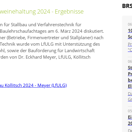
BR
weinehaltung 2024 - Ergebnisse
 für Stallbau und Verfahrenstechnik für
06
1
 Baulehrschaufachtages am 6. März 2024 diskutiert.
S
r (Betriebe, Firmenvertreter und Stallplaner) nach
nd Technik wurde vom LfULG mit Unterstützung des
P
"O
l, sowie der Bauförderung für Landwirtschaft
rden von Dr. Eckhard Meyer, LfULG, Köllitsch
06
S
P
b
 Köllitsch 2024 - Meyer (LfULG)
E
D
G
05
E
2
D