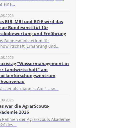
t eine...
.08.2026
us BfR, MRI und BZfE wird das
eue Bundesinstitut für
isikobewertung und Ernährung
as Bundesministerium für
ndwirtschaft, Ernährung und...
.08.2026
raxistag "Wassermanagement in
er Landwirtschaft" am
rockenforschungszentrum
chwarzenau
asser als knappes Gut." – so...
.08.2026
as war die AgrarScouts-
kademie 2026
m Rahmen der AgrarScouts-Akademie
26 des...