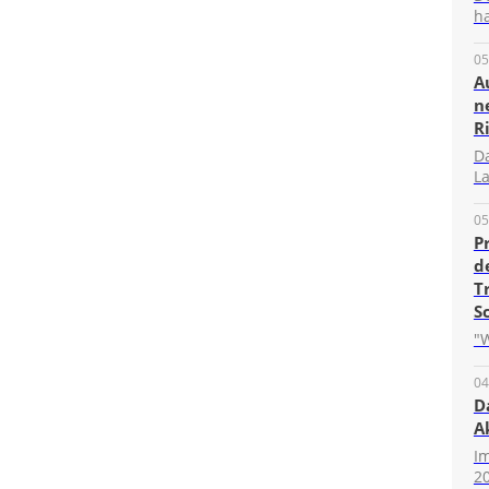
ha
05
A
n
R
D
La
05
P
d
T
S
"W
04
D
A
I
20